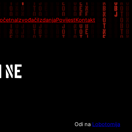
očetna
Izvođači
Izdanja
Povijest
Kontakt
I NE
Odi na
Lobotomija