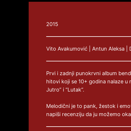
2015
Vito Avakumović | Antun Aleksa | D
Prvi i zadnji punokrvni album bend
hitovi koji se 10+ godina nalaze 
Jutro” i “Lutak”.
Melodični je to pank, žestok i emot
napiši recenziju da ju možemo okači